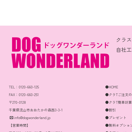
クラス
自社工
TEL：0120-660-125
●HOME
FAX：0120-660-251
●クラTご注文
〒270-0128
●クラT簡単計
千葉県流山市おおたかの森西3-3-1
●割引
info@dogwonderland.jp
●プレゼント
【営業時間】
●無料オプショ